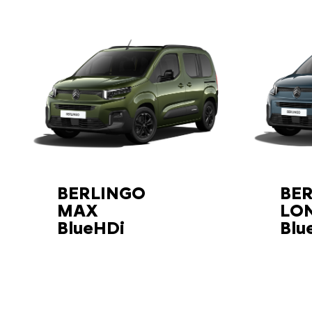
BERLINGO
BE
MAX
LO
BlueHDi
Blu