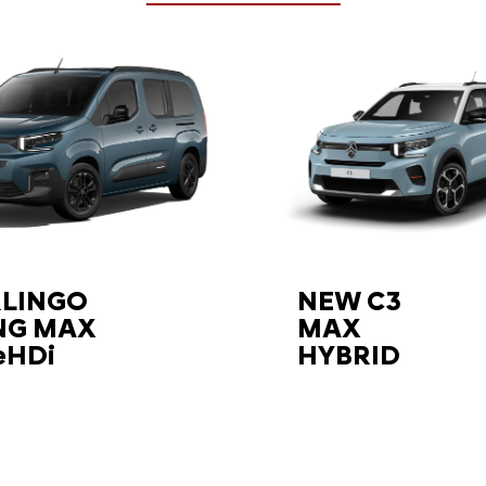
RLINGO
NEW C3
NG MAX
MAX
eHDi
HYBRID