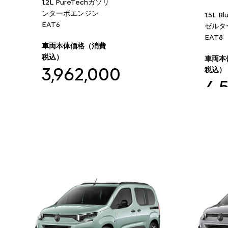
1.2L PureTechガソリ
ンターボエンジン
1.5L 
EAT6
ゼルタ
EAT8
車両本体価格（消費
税込）
車両本
3,962,000
税込）
4,
円
円