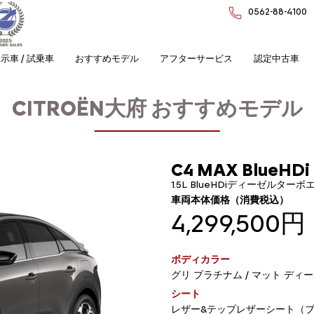
0562-88-4100
示車 / 試乗車
おすすめモデル
アフターサービス
認定中古車
CITROËN大府
おすすめモデル
C4 MAX BlueHDi
1.5L BlueHDiディーゼルター
車両本体価格（消費税込）
4,299,500円
ボディカラー
グリ プラチナム / マット ディ
シート
レザー&テップレザーシート（