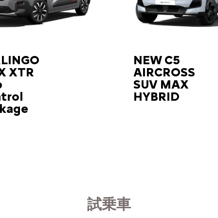
RLINGO
NEW C5
X XTR
AIRCROSS
p
SUV MAX
trol
HYBRID
kage
試乗車