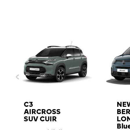
C3
NE
AIRCROSS
BE
SUV CUIR
LO
Blu