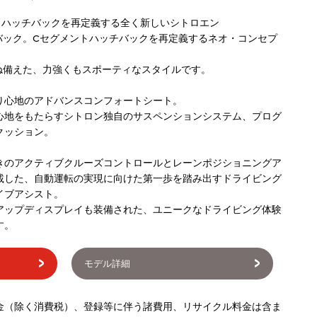
トハッチバックを再定義する全く新しいシトロエン
バック。Cセグメントハッチバックを再定義するネオ・コンセプ
ね備えた、力強くもスポーティなスタイルです。
り心地のアドバンスコンフォートシート。
心地をもたらすシトロン独自のサスペンションシステム、プログ
クッション。
きのアクティブクルーズコントロールとレーンポジショニングア
載した、自動運転の実現に向けた第一歩を踏み出すドライビング
イブアシスト。
アップディスプレイも装備された、ユニークなドライビング体験
す。
モデル詳細
金（除く消費税）、登録等に伴う諸費用、リサイクル料金は含ま