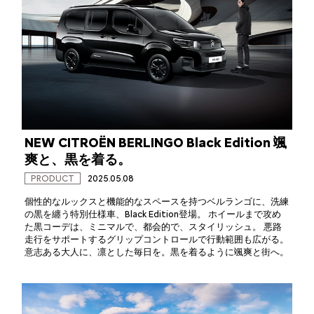
NEW CITROËN BERLINGO Black Edition 颯
爽と、黒を着る。
PRODUCT
2025.05.08
個性的なルックスと機能的なスペースを持つ​ベルランゴに、洗練
の黒を纏う特別仕様車、​Black Edition登場。 ホイールまで攻め
た黒​コーデは、ミニマルで、都会的で、スタイリッ​シュ。 悪路
走行をサポートするグリップコント​ロールで行動範囲も広がる。
意志ある大人に、​凛とした毎日を。黒を着るように颯爽と街へ。