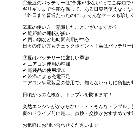
①最近のバッテリーは“予兆が少ない”ってご存知で
ギリギリまで性能を保って、ある日突然使えなくなる
「昨日まで普通だったのに…」そんなケースも珍し
②車の使い方、意識したことございますか？
✔ 近距離の運転が多い
✔ 買い物など短時間利⽤が中心
日々の使い方もチェックポイント！実はバッテリー
③夏はバッテリーに厳しい季節
✔ エアコン使用の増加
✔ 電装品の使用増加
✔ 渋滞による充電不⾜
エアコンや電装品の使用で、知らないうちに負担が
日頃からの点検が、トラブルを防ぎます！
突然エンジンがかからない・・・そんなトラブル、
夏のドライブ前に是非、点検・交換がおすすめです🙋‍
お気軽にお問い合わせくださいませ！