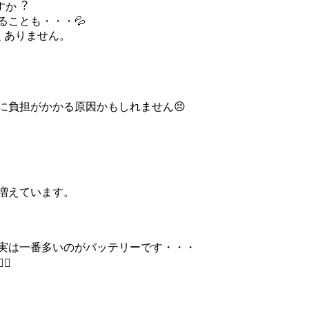
すか︖
ことも・・・💦
くありません。
に負担がかかる原因かもしれません😣
増えています。
実は一番多いのがバッテリーです・・・
♀️