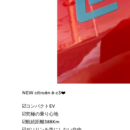
NEW citroën ë-c3❤️
☑️コンパクトEV
☑️究極の乗り心地
☑️航続距離388Km
☑️ガソリンを気にしない自由