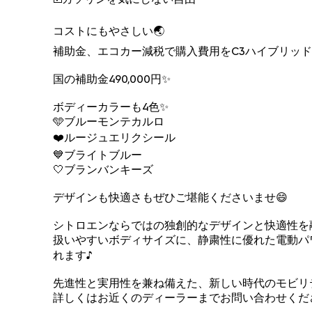
コストにもやさしい🌏
補助金、エコカー減税で購入費用をC3ハイブリッド
国の補助金490,000円✨
ボディーカラーも4色✨
🩵ブルーモンテカルロ
❤️ルージュエリクシール
💙ブライトブルー
🤍ブランバンキーズ
デザインも快適さもぜひご堪能くださいませ😄
シトロエンならではの独創的なデザインと快適性を融合
扱いやすいボディサイズに、静粛性に優れた電動パ
れます♪
先進性と実用性を兼ね備えた、新しい時代のモビリテ
詳しくはお近くのディーラーまでお問い合わせくだ