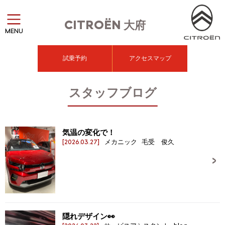
CITROËN
大府
MENU
試乗予約
アクセスマップ
スタッフブログ
気温の変化で！
[2026.03.27]
メカニック 毛受 俊久
隠れデザイン👀